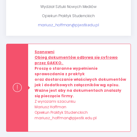
Wydział Sztuki Nowych Mediów
Opiekun Praktyk Studenckich
mariusz_hoffman@pjwstk.edu.pl
Szanowni
Obieg dokumentów odbywa się cyfrowo
przez GAKKO.
Proszę o staranne wypełnienie
sprawozdania z praktyk
oraz dostarczanie właściwych dokumentów
jak i dodatkowych załączników wg opisu.
Ważne jest aby na dokumentach znalazły
się pieczęcie firmy.
Z wyrazami szacunku
Mariusz Hoffman
Opiekun Praktyk Studenckich
mariusz_hoffman@pjwstk.edu.pl