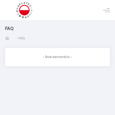
FAQ
-
FAQ
~ Brak elementów ~